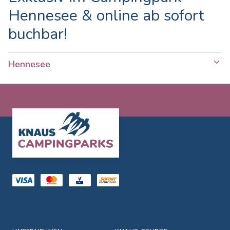
Hennesee & online ab sofort
buchbar!
Hennesee
Footer