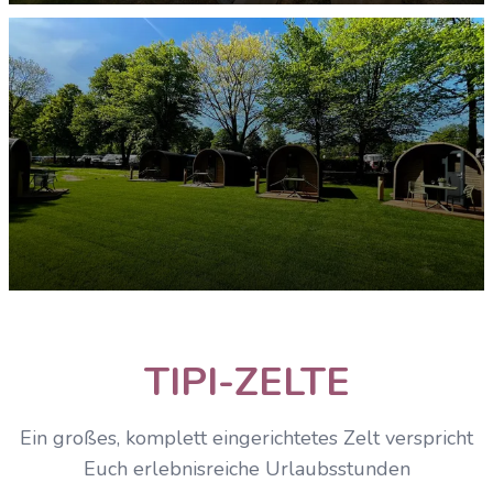
Trekking POD
ENTDECKEN
Trekking POD+
TIPI-ZELTE
ENTDECKEN
Ein großes, komplett eingerichtetes Zelt verspricht
Euch erlebnisreiche Urlaubsstunden