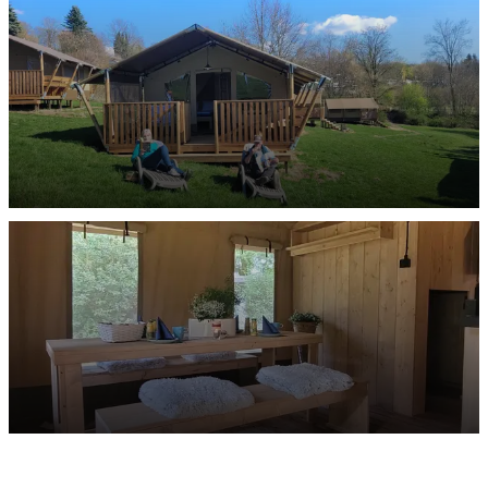
Rent-a-Tent GlamLodge-Zelte
ENTDECKEN
Safarizelt Kalahari
ENTDECKEN
Safarizelt Serengeti