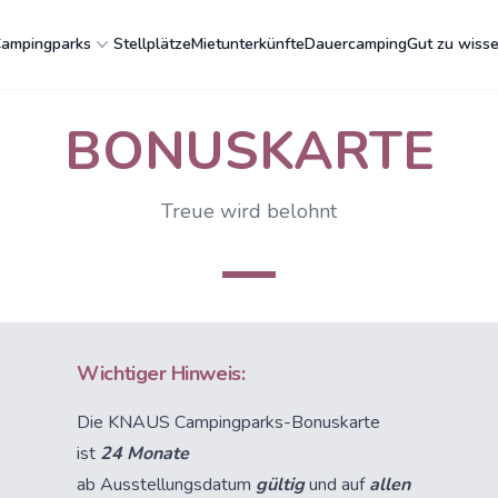
ampingparks
Stellplätze
Mietunterkünfte
Dauercamping
Gut zu wiss
BONUSKARTE
Treue wird belohnt
Wichtiger Hinweis:
Die KNAUS Campingparks-Bonuskarte
ist
24 Monate
ab Ausstellungsdatum
gültig
und auf
allen