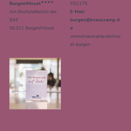
★★★★
Burgen/Mosel
952176
Am Bootshafen/An der
E-Mail:
B49
burgen@knauscamp.d
56332 Burgen/Mosel
e
www.knauscamp.de/mos
el-burgen