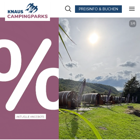
PREISINFO & BUCHEN
1
/
6