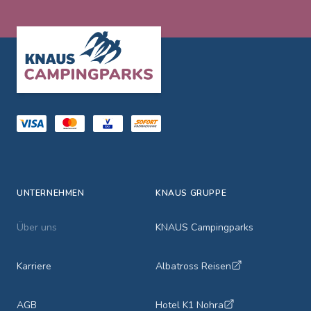
Footer
UNTERNEHMEN
KNAUS GRUPPE
Über uns
KNAUS Campingparks
Karriere
Albatross Reisen
AGB
Hotel K1 Nohra