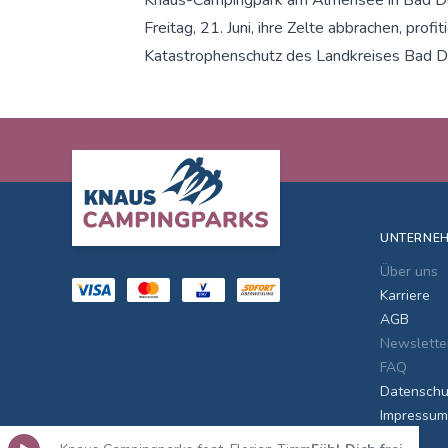
Freitag, 21. Juni, ihre Zelte abbrachen, profi
Katastrophenschutz des Landkreises Bad 
Footer
UNTERNE
Über uns
Karriere
AGB
Newslette
FAQ
Datenschu
Impressum