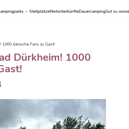
ampingparks
Stellplätze
Mietunterkünfte
Dauercamping
Gut zu wiss
! 1000 dänische Fans zu Gast!
Bad Dürkheim! 1000
Gast!
4