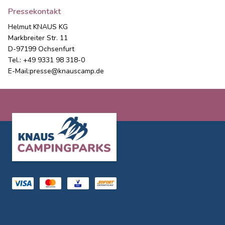
Pressekontakt
Helmut KNAUS KG
Markbreiter Str. 11
D-97199 Ochsenfurt
Tel.: +49 9331 98 318-0
E-Mail:
presse@knauscamp.de
Footer