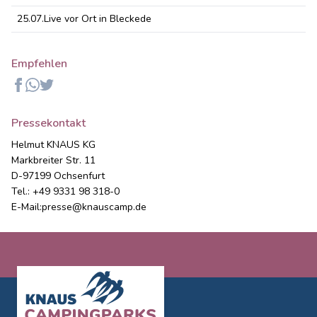
25.07.
Live vor Ort in Bleckede
Empfehlen
Facebook
Whatsapp
Twitter
Pressekontakt
Helmut KNAUS KG
Markbreiter Str. 11
D-97199 Ochsenfurt
Tel.: +49 9331 98 318-0
E-Mail:
presse@knauscamp.de
Footer