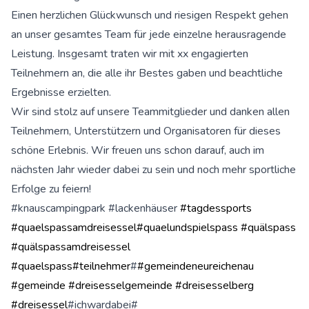
Einen herzlichen Glückwunsch und riesigen Respekt gehen
an unser gesamtes Team für jede einzelne herausragende
Leistung. Insgesamt traten wir mit xx engagierten
Teilnehmern an, die alle ihr Bestes gaben und beachtliche
Ergebnisse erzielten.
Wir sind stolz auf unsere Teammitglieder und danken allen
Teilnehmern, Unterstützern und Organisatoren für dieses
schöne Erlebnis. Wir freuen uns schon darauf, auch im
nächsten Jahr wieder dabei zu sein und noch mehr sportliche
Erfolge zu feiern!
#knauscampingpark #lackenhäuser
#tagdessports
#quaelspassamdreisessel
#quaelundspielspass
#quälspass
#quälspassamdreisessel
#quaelspass
#teilnehmer
#
#gemeindeneureichenau
#gemeinde
#dreisesselgemeinde
#dreisesselberg
#dreisessel
#ichwardabei#