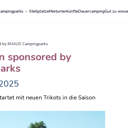
ampingparks
Stellplätze
Mietunterkünfte
Dauercamping
Gut zu wiss
d by KNAUS Campingparks
n sponsored by
arks
 2025
rtet mit neuen Trikots in die Saison