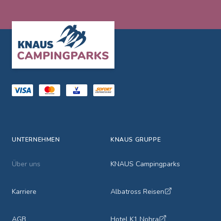
Footer
UNTERNEHMEN
KNAUS GRUPPE
Über uns
KNAUS Campingparks
Karriere
Albatross Reisen
AGB
Hotel K1 Nohra