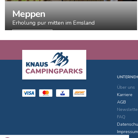
Meppen
Erholung pur mitten im Emsland
ENTDECKEN
Footer
UNTERNE
Über uns
Karriere
AGB
Newslette
FAQ
Datenschu
Impressum