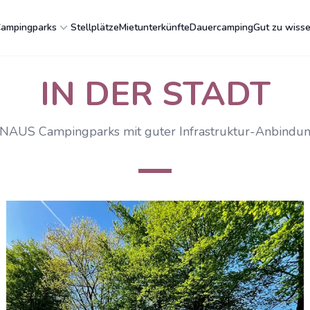
ampingparks
Stellplätze
Mietunterkünfte
Dauercamping
Gut zu wiss
IN DER STADT
NAUS Campingparks mit guter Infrastruktur-Anbindu