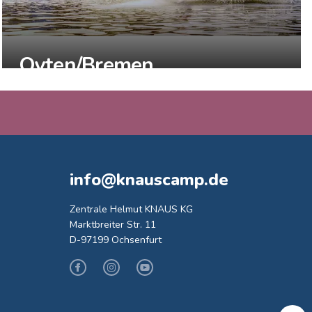
Oyten/Bremen
Hanseatisches Stadtflair trifft auf Idylle
ENTDECKEN
info@knauscamp.de
Zentrale Helmut KNAUS KG
Marktbreiter Str. 11
D-97199 Ochsenfurt
Facebook
Instagram
Youtube