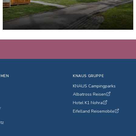
Nürnberg
Fachwerk trifft Moderne
ENTDECKEN
HMEN
KNAUS GRUPPE
KNAUS Campingparks
Albatross Reisen
Hotel K1 Nohra
r
Eifelland Reisemobile
tz