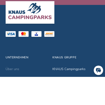
Footer
UNTERNEHMEN
KNAUS GRUPPE
Über uns
KNAUS Campingparks
Karriere
Albatross Reisen
AGB
Hotel K1 Nohra