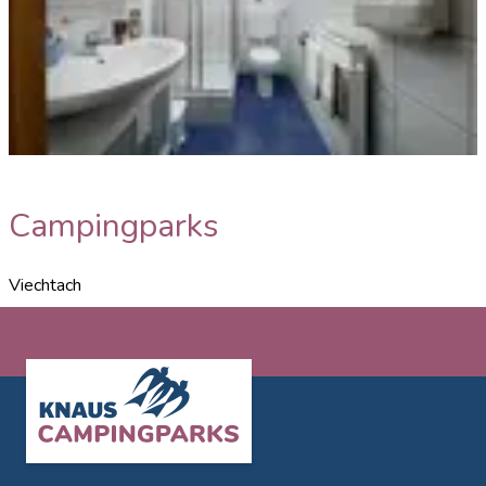
Beispiel Bad
Campingparks
Viechtach
Footer