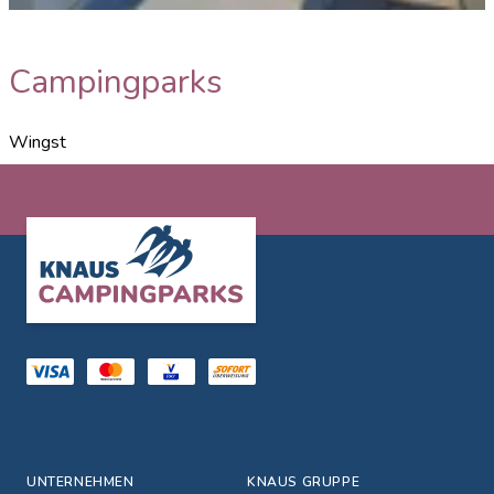
Wohlfühl Bad
Campingparks
Wingst
Footer
UNTERNEHMEN
KNAUS GRUPPE