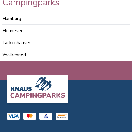
Campingparks
Hamburg
Hennesee
Lackenhäuser
Walkenried
Footer