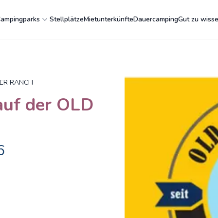
ampingparks
Stellplätze
Mietunterkünfte
Dauercamping
Gut zu wiss
IVER RANCH
auf der OLD
6