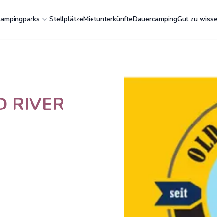
ampingparks
Stellplätze
Mietunterkünfte
Dauercamping
Gut zu wiss
H
LD RIVER