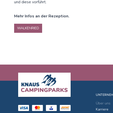
und diese vorführt.
Mehr Infos an der Rezeption.
WALKENRIED
Footer
UNTERNE
Über uns
Karriere