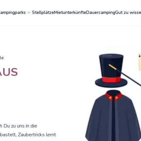
ampingparks
Stellplätze
Mietunterkünfte
Dauercamping
Gut zu wiss
le
AUS
 Du zu uns in die
astelt, Zaubertricks lernt