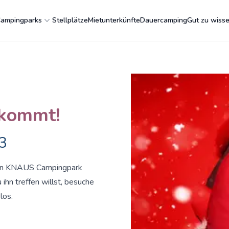
ampingparks
Stellplätze
Mietunterkünfte
Dauercamping
Gut zu wiss
 kommt!
3
 den KNAUS Campingpark
hn treffen willst, besuche
los.