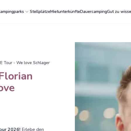
ampingparks
Stellplätze
Mietunterkünfte
Dauercamping
Gut zu wiss
E Tour - We love Schlager
lorian
ove
our 2026!
Erlebe den