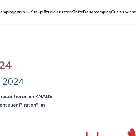
ampingparks
Stellplätze
Mietunterkünfte
Dauercamping
Gut zu wiss
24
i 2024
räsentieren im KNAUS
nteuer Piraten" im