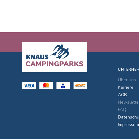
Footer
UNTERNE
Über uns
Karriere
AGB
Newslette
FAQ
Datenschu
Impressum