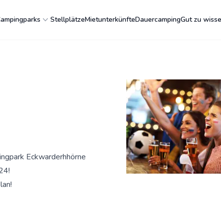
ampingparks
Stellplätze
Mietunterkünfte
Dauercamping
Gut zu wiss
pingpark Eckwarderhhörne
24!
lan!