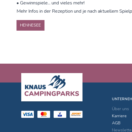
• Gewinnspiele... und vieles mehr!
Mehr Infos in der Rezeption und je nach aktuellem Spielp
HENNESEE
Footer
UNTERNE
Über uns
Karriere
AGB
Newslette