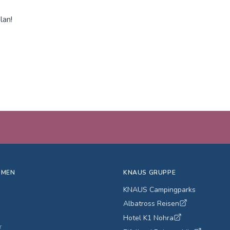
lan!
HMEN
KNAUS GRUPPE
KNAUS Campingparks
Albatross Reisen
Hotel K1 Nohra
r