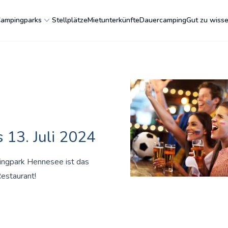
ampingparks
Stellplätze
Mietunterkünfte
Dauercamping
Gut zu wiss
 13. Juli 2024
ingpark Hennesee ist das
estaurant!