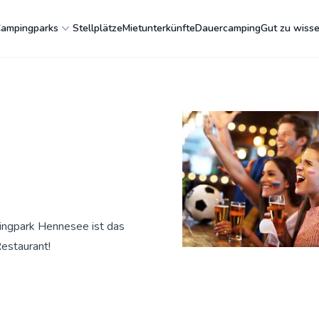
ampingparks
Stellplätze
Mietunterkünfte
Dauercamping
Gut zu wiss
ingpark Hennesee ist das
estaurant!