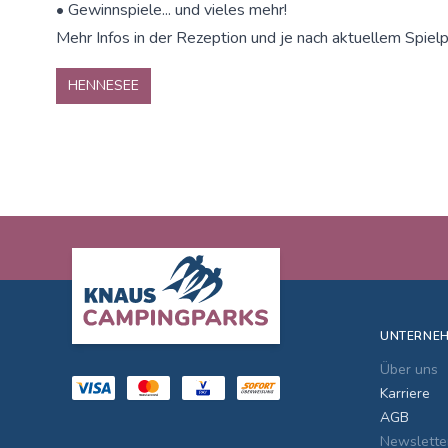
• Gewinnspiele... und vieles mehr!
Mehr Infos in der Rezeption und je nach aktuellem Spielp
HENNESEE
Footer
UNTERNE
Über uns
Karriere
AGB
Newslette