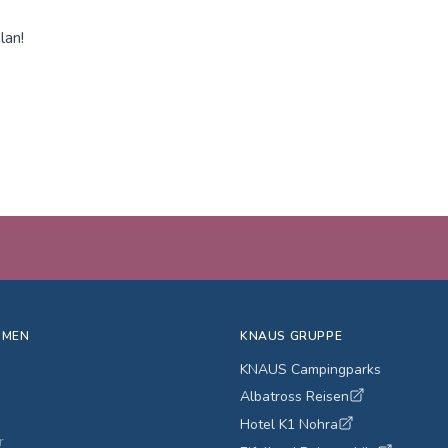
lan!
HMEN
KNAUS GRUPPE
KNAUS Campingparks
Albatross Reisen
Hotel K1 Nohra
r