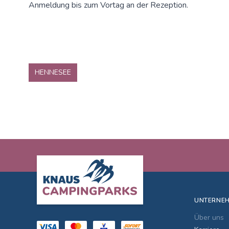
Anmeldung bis zum Vortag an der Rezeption.
HENNESEE
Footer
UNTERNE
Über uns