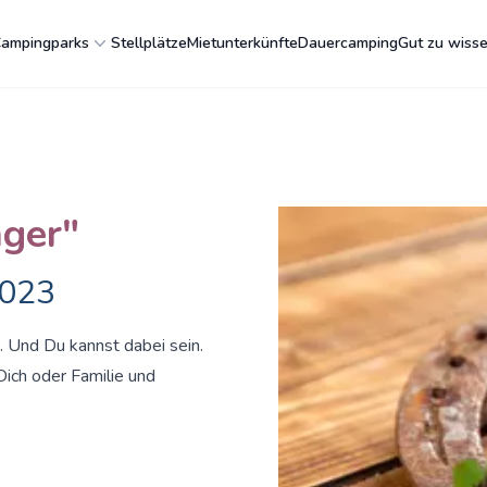
ampingparks
Stellplätze
Mietunterkünfte
Dauercamping
Gut zu wiss
nger"
2023
. Und Du kannst dabei sein.
ich oder Familie und