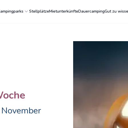
ampingparks
Stellplätze
Mietunterkünfte
Dauercamping
Gut zu wiss
Woche
. November