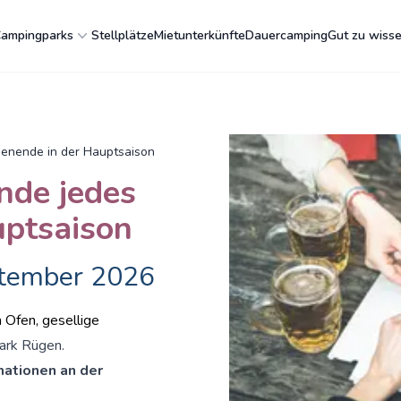
ampingparks
Stellplätze
Mietunterkünfte
Dauercamping
Gut zu wiss
henende in der Hauptsaison
nde jedes
ptsaison
ptember 2026
m Ofen, gesellige
ark Rügen.
mationen an der