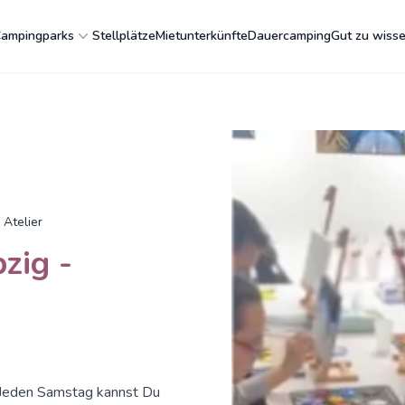
ampingparks
Stellplätze
Mietunterkünfte
Dauercamping
Gut zu wiss
 Atelier
zig -
Jeden Samstag kannst Du