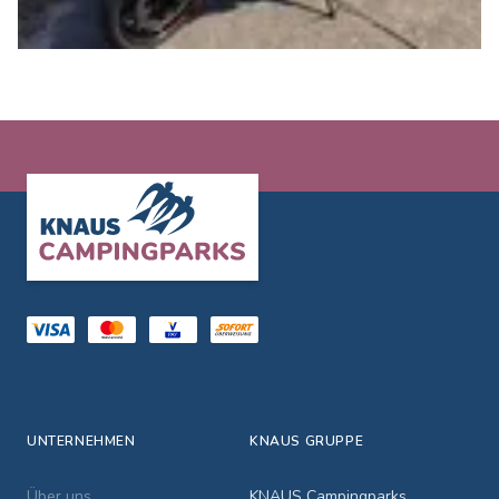
Footer
UNTERNEHMEN
KNAUS GRUPPE
Über uns
KNAUS Campingparks