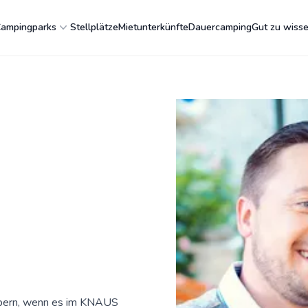
ampingparks
Stellplätze
Mietunterkünfte
Dauercamping
Gut zu wiss
mpern, wenn es im KNAUS