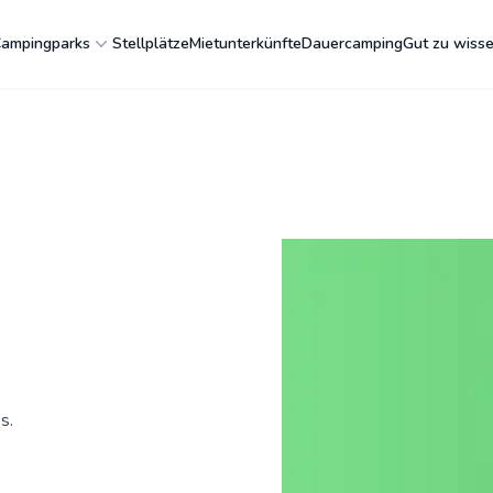
ampingparks
Stellplätze
Mietunterkünfte
Dauercamping
Gut zu wiss
s.