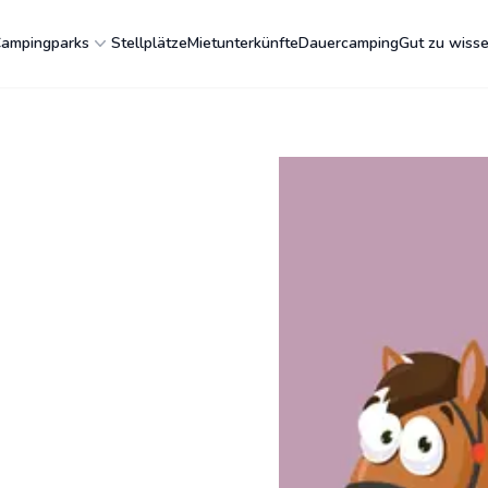
ampingparks
Stellplätze
Mietunterkünfte
Dauercamping
Gut zu wiss