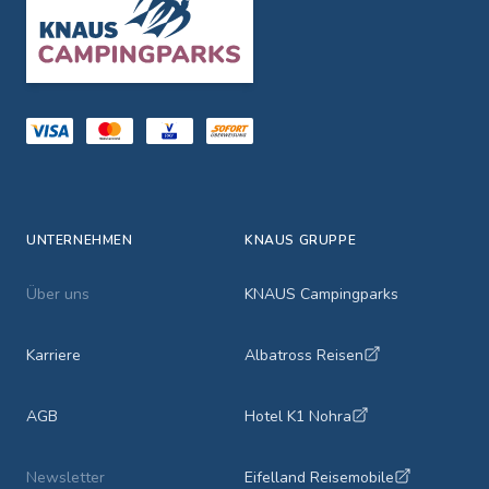
Footer
UNTERNEHMEN
KNAUS GRUPPE
Über uns
KNAUS Campingparks
Karriere
Albatross Reisen
AGB
Hotel K1 Nohra
Newsletter
Eifelland Reisemobile