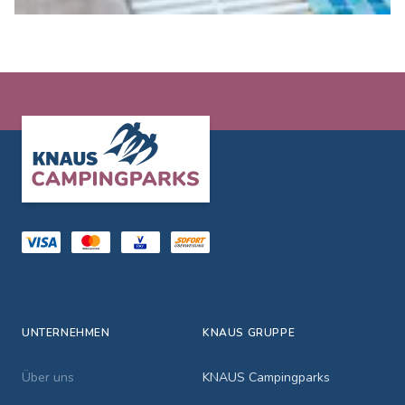
Footer
UNTERNEHMEN
KNAUS GRUPPE
Über uns
KNAUS Campingparks