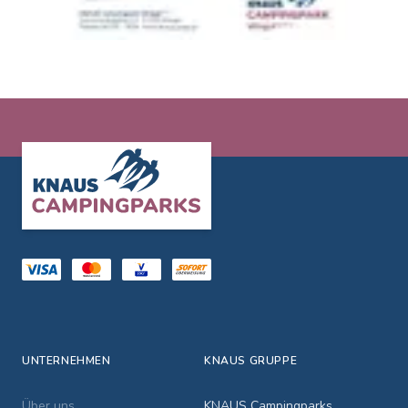
Footer
UNTERNEHMEN
KNAUS GRUPPE
Über uns
KNAUS Campingparks