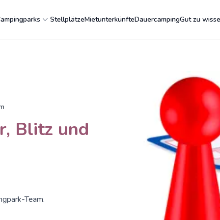
ampingparks
Stellplätze
Mietunterkünfte
Dauercamping
Gut zu wiss
rm
r, Blitz und
ngpark-Team.