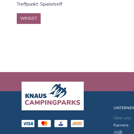
Treffpunkt: Spieletreff
WINGST
Footer
UNTERNE
Über uns
Karriere
AGB