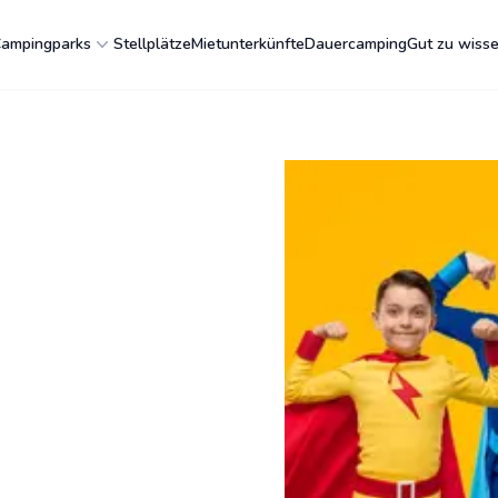
ampingparks
Stellplätze
Mietunterkünfte
Dauercamping
Gut zu wiss