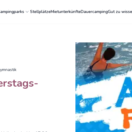
ampingparks
Stellplätze
Mietunterkünfte
Dauercamping
Gut zu wiss
ymnastik
rstags-