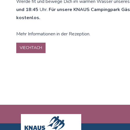
Werde fit und bewege Dich im warmen Wasser unsere
und 18:45
Uhr.
Für unsere KNAUS Campingpark Gäst
kostenlos.
Mehr Informationen in der Rezeption.
VIECHTACH
Footer