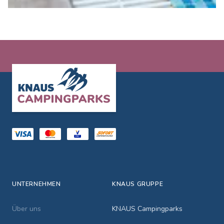
Footer
UNTERNEHMEN
KNAUS GRUPPE
Über uns
KNAUS Campingparks