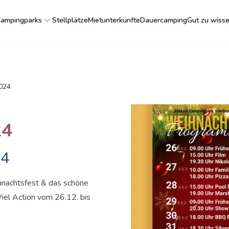
ampingparks
Stellplätze
Mietunterkünfte
Dauercamping
Gut zu wiss
024
24
24
ihnachtsfest & das schöne
el Action vom 26.12. bis