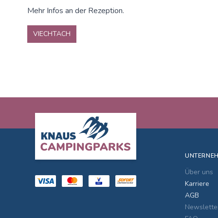
Mehr Infos an der Rezeption.
VIECHTACH
Footer
UNTERNE
Über uns
Karriere
AGB
Newslette