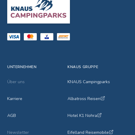
Footer
UNTERNEHMEN
KNAUS GRUPPE
Über uns
KNAUS Campingparks
Karriere
Albatross Reisen
AGB
Hotel K1 Nohra
Newsletter
Eifelland Reisemobile