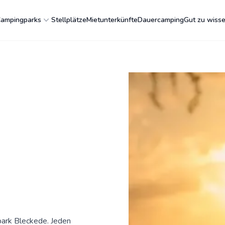
ampingparks
Stellplätze
Mietunterkünfte
Dauercamping
Gut zu wiss
ark Bleckede. Jeden