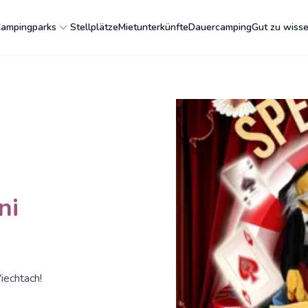
ampingparks
Stellplätze
Mietunterkünfte
Dauercamping
Gut zu wiss
ni
iechtach!