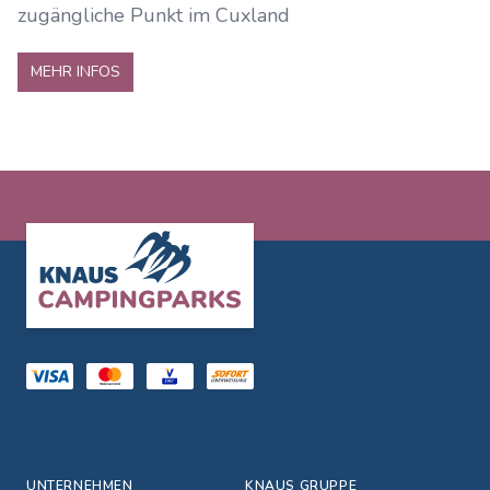
zugängliche Punkt im Cuxland
MEHR INFOS
Footer
UNTERNEHMEN
KNAUS GRUPPE