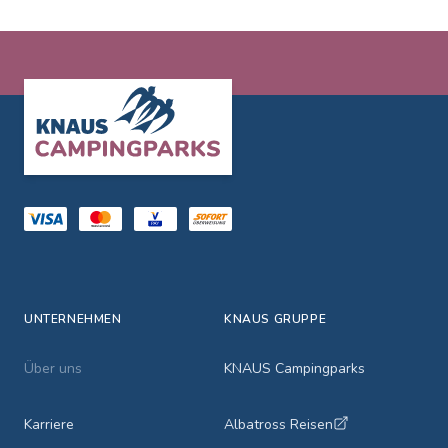
Wingst
Ankommen, einchecken, genießen
Footer
ENTDECKEN
UNTERNEHMEN
KNAUS GRUPPE
Über uns
KNAUS Campingparks
Karriere
Albatross Reisen