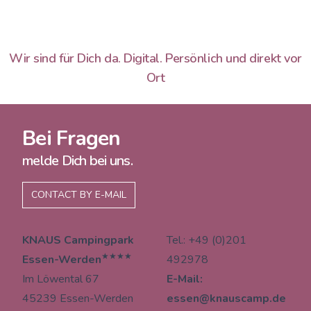
Wir sind für Dich da. Digital. Persönlich und direkt vor
Ort
Bei Fragen
melde Dich bei uns.
CONTACT BY E-MAIL
KNAUS Campingpark
Tel.: +49 (0)201
★★★★
Essen-Werden
492978
Im Löwental 67
E-Mail:
45239 Essen-Werden
essen@knauscamp.de