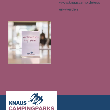
www.knauscamp.de/ess
en-werden
Footer