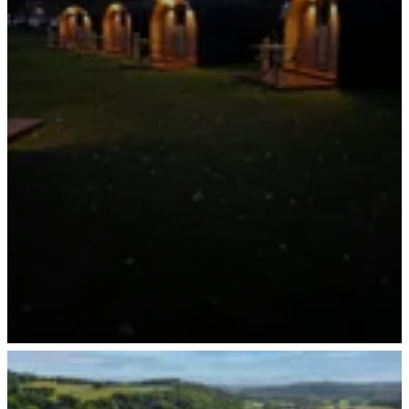
Mietunterkünfte TrekkingPod+ by night