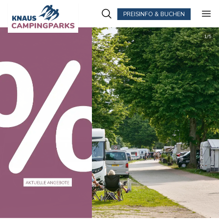
PREISINFO & BUCHEN
1
/
5